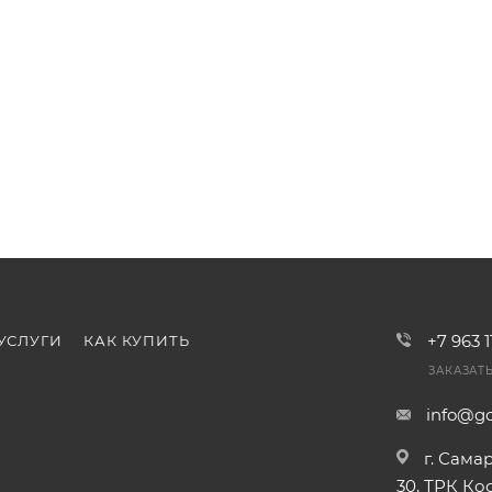
+7 963 
УСЛУГИ
КАК КУПИТЬ
ЗАКАЗАТ
info@go
г. Сама
30, ТРК К