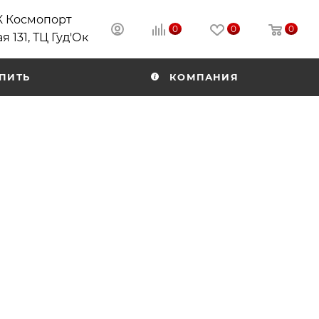
РК Космопорт
0
0
0
я 131, ТЦ Гуд'Ок
ПИТЬ
КОМПАНИЯ