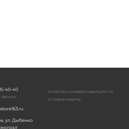
115-40-40
ПОЛИТИКА КОНФИДЕНЦИАЛЬНОСТИ
Ь ЗВОНОК
УСЛОВИЯ ОФЕРТЫ
store163.ru
ра, ул. Дыбенко
осмопорт