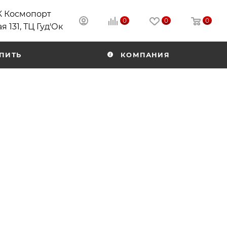
РК Космопорт
0
0
0
я 131, ТЦ Гуд'Ок
ПИТЬ
КОМПАНИЯ