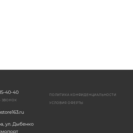
115-40-40
ПОЛИТИКА КОНФИДЕНЦИАЛЬНОСТИ
Ь ЗВОНОК
УСЛОВИЯ ОФЕРТЫ
store163.ru
ра, ул. Дыбенко
осмопорт