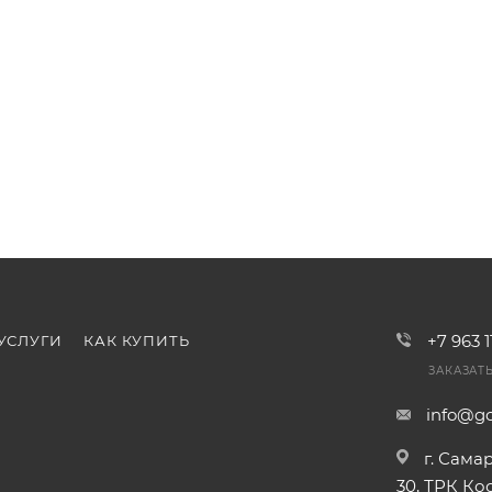
+7 963 
УСЛУГИ
КАК КУПИТЬ
ЗАКАЗАТ
info@go
г. Сама
30, ТРК К