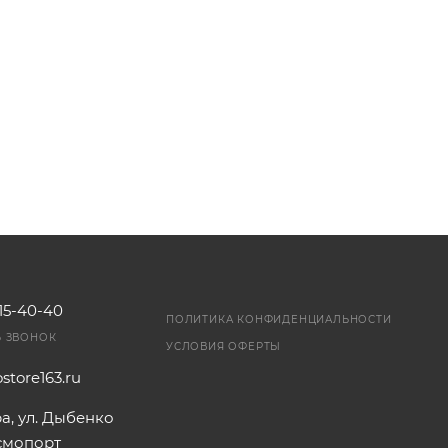
115-40-40
ПОЛИТИКА КОНФИДЕНЦИАЛЬНОСТИ
Ь ЗВОНОК
УСЛОВИЯ ОФЕРТЫ
store163.ru
ра, ул. Дыбенко
осмопорт