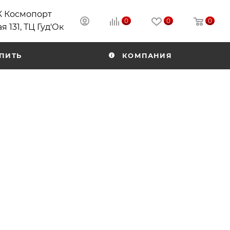
РК Космопорт
0
0
0
я 131, ТЦ Гуд'Ок
ПИТЬ
КОМПАНИЯ