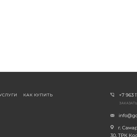
+7 963 
УСЛУГИ
КАК КУПИТЬ
ЗАКАЗАТ
info@go
г. Сама
30, ТРК К