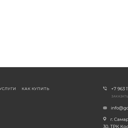
+7 963 
УСЛУГИ
КАК КУПИТЬ
ЗАКАЗАТ
info@go
г. Сама
30, ТРК К