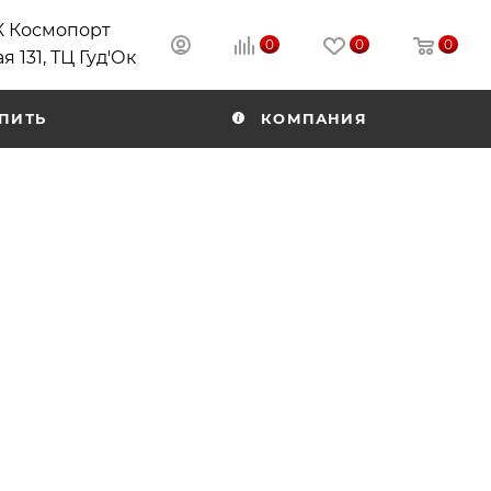
РК Космопорт
0
0
0
я 131, ТЦ Гуд'Ок
ПИТЬ
КОМПАНИЯ