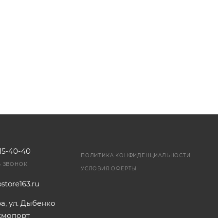
115-40-40
ПОЛИТИКА КОНФИДЕНЦИАЛЬНОСТИ
Ь ЗВОНОК
УСЛОВИЯ ОФЕРТЫ
store163.ru
ра, ул. Дыбенко
осмопорт