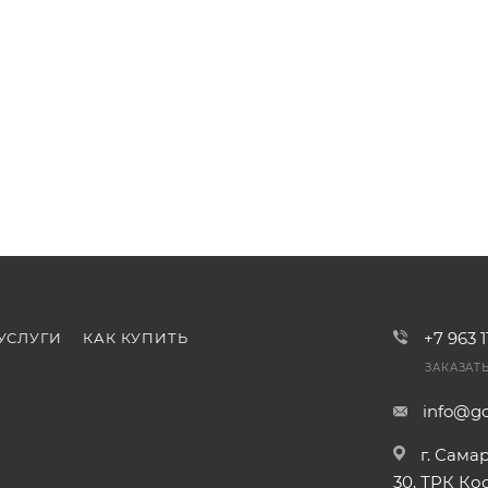
+7 963 
УСЛУГИ
КАК КУПИТЬ
ЗАКАЗАТ
info@go
г. Сама
30, ТРК К