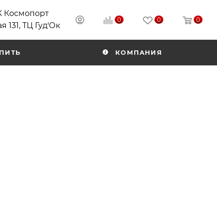
РК Космопорт
0
0
0
я 131, ТЦ Гуд'Ок
ПИТЬ
КОМПАНИЯ