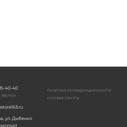
115-40-40
ПОЛИТИКА КОНФИДЕНЦИАЛЬНОСТИ
Ь ЗВОНОК
УСЛОВИЯ ОФЕРТЫ
store163.ru
ра, ул. Дыбенко
осмопорт