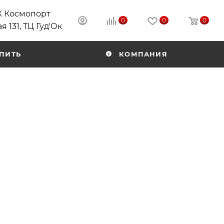
РК Космопорт
0
0
0
я 131, ТЦ Гуд'Ок
ПИТЬ
КОМПАНИЯ