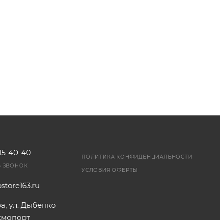
115-40-40
ПОЛИТИКА КОНФИДЕНЦИАЛЬНОСТИ
Ь ЗВОНОК
УСЛОВИЯ ОФЕРТЫ
store163.ru
ра, ул. Дыбенко
осмопорт