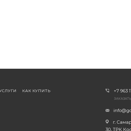
+7 963 
УСЛУГИ
КАК КУПИТЬ
ЗАКАЗАТ
info@go
г. Сама
30, ТРК К