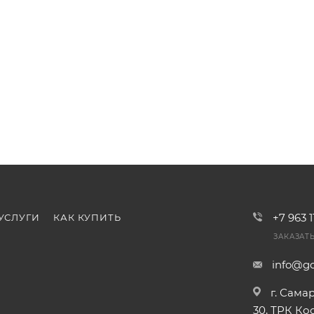
+7 963 
УСЛУГИ
КАК КУПИТЬ
ЗАКАЗАТ
info@go
г. Сама
30, ТРК К