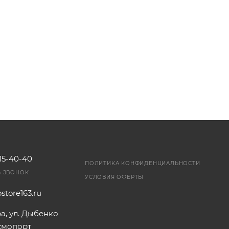
115-40-40
ПОЛИТИКА КОНФИДЕНЦИАЛЬНОСТИ
Ь ЗВОНОК
УСЛОВИЯ ОФЕРТЫ
store163.ru
ра, ул. Дыбенко
осмопорт