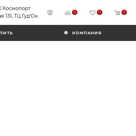
РК Космопорт
0
0
0
я 131, ТЦ Гуд'Ок
ПИТЬ
КОМПАНИЯ