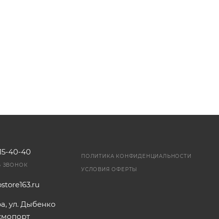
115-40-40
ПОЛИТИКА КОНФИДЕНЦИАЛЬНОСТИ
Ь ЗВОНОК
УСЛОВИЯ ОФЕРТЫ
store163.ru
ра, ул. Дыбенко
осмопорт