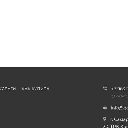
+7 963 
УСЛУГИ
КАК КУПИТЬ
ЗАКАЗАТ
info@go
г. Сама
30, ТРК К