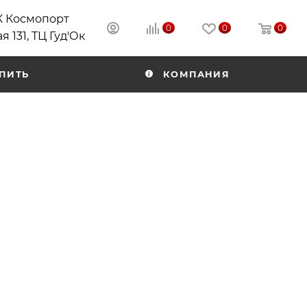
РК Космопорт
0
0
0
я 131, ТЦ Гуд'Ок
ПИТЬ
КОМПАНИЯ