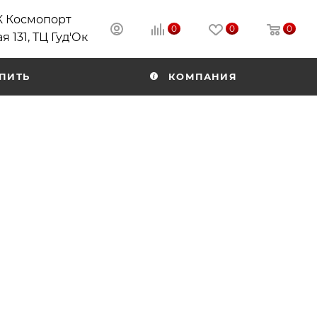
РК Космопорт
0
0
0
я 131, ТЦ Гуд'Ок
ПИТЬ
КОМПАНИЯ