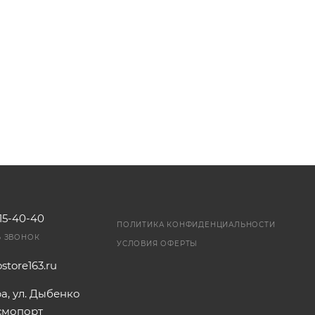
115-40-40
ПОЛИТИКА КОНФИДЕНЦИАЛЬНОСТИ
Ь ЗВОНОК
УСЛОВИЯ ОФЕРТЫ
store163.ru
ра, ул. Дыбенко
осмопорт