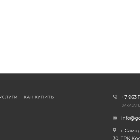
+7 963 
УСЛУГИ
КАК КУПИТЬ
ЗАКАЗАТ
info@go
г. Сама
30, ТРК К