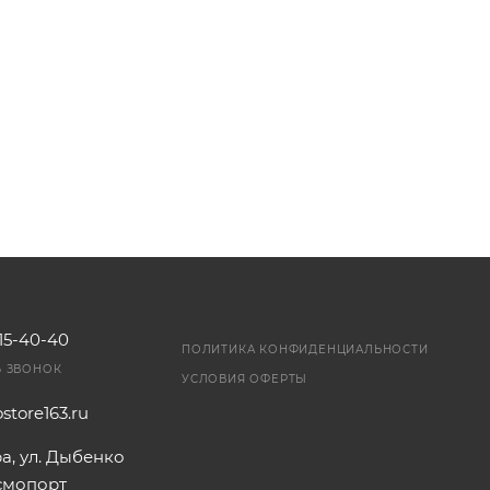
115-40-40
ПОЛИТИКА КОНФИДЕНЦИАЛЬНОСТИ
Ь ЗВОНОК
УСЛОВИЯ ОФЕРТЫ
store163.ru
ра, ул. Дыбенко
осмопорт