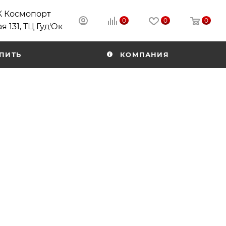
РК Космопорт
0
0
0
я 131, ТЦ Гуд'Ок
ПИТЬ
КОМПАНИЯ