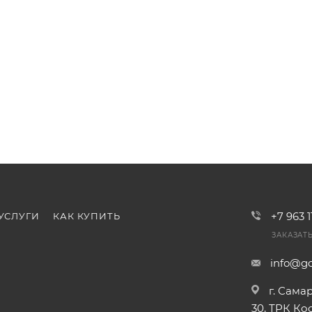
+7 963 
УСЛУГИ
КАК КУПИТЬ
ЗАКАЗАТ
info@go
г. Сама
30, ТРК К