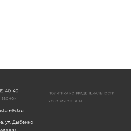
115-40-40
ПОЛИТИКА КОНФИДЕНЦИАЛЬНОСТИ
Ь ЗВОНОК
УСЛОВИЯ ОФЕРТЫ
store163.ru
ра, ул. Дыбенко
осмопорт