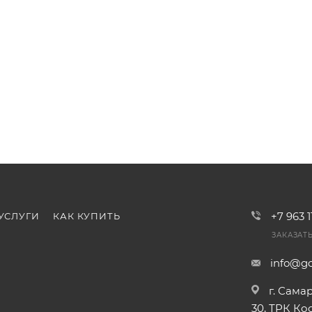
+7 963 
УСЛУГИ
КАК КУПИТЬ
ЗАКАЗАТ
info@go
г. Сама
30, ТРК К