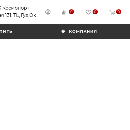
РК Космопорт
0
0
0
я 131, ТЦ Гуд'Ок
ПИТЬ
КОМПАНИЯ