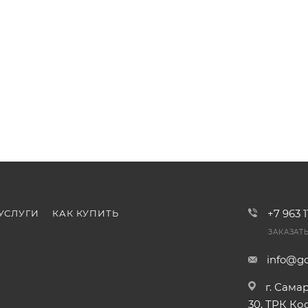
+7 963 
УСЛУГИ
КАК КУПИТЬ
ЗАКАЗАТ
info@go
г. Сама
30, ТРК К