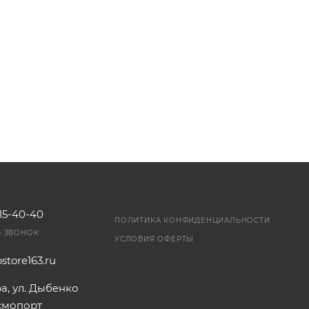
115-40-40
ПОЛИТИКА КОНФИДЕНЦИАЛЬНОСТИ
Ь ЗВОНОК
УСЛОВИЯ ОФЕРТЫ
store163.ru
ра, ул. Дыбенко
осмопорт