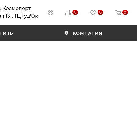
РК Космопорт
0
0
0
я 131, ТЦ Гуд'Ок
ПИТЬ
КОМПАНИЯ