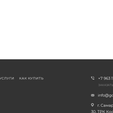
+7 963 
УСЛУГИ
КАК КУПИТЬ
ЗАКАЗАТ
info@go
г. Сама
30, ТРК К