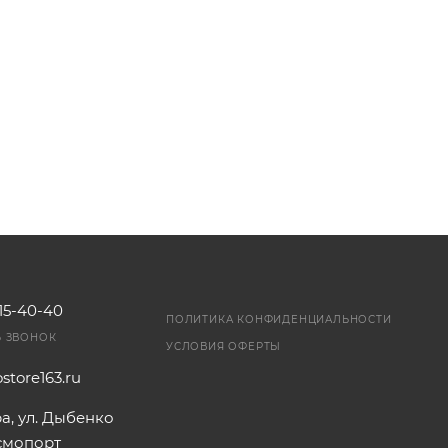
115-40-40
ПОЛИТИКА КОНФИДЕНЦИАЛЬНОСТИ
Ь ЗВОНОК
УСЛОВИЯ ОФЕРТЫ
store163.ru
ра, ул. Дыбенко
осмопорт