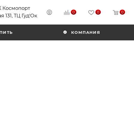
РК Космопорт
0
0
0
я 131, ТЦ Гуд'Ок
ПИТЬ
КОМПАНИЯ