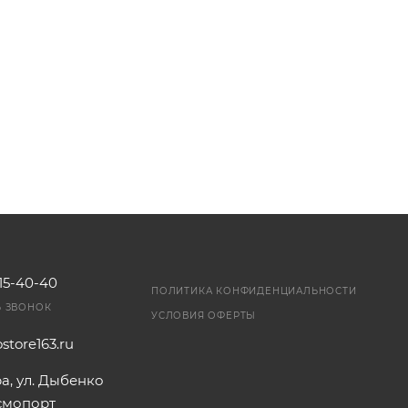
115-40-40
ПОЛИТИКА КОНФИДЕНЦИАЛЬНОСТИ
Ь ЗВОНОК
УСЛОВИЯ ОФЕРТЫ
store163.ru
ра, ул. Дыбенко
осмопорт