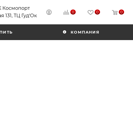
РК Космопорт
0
0
0
я 131, ТЦ Гуд'Ок
ПИТЬ
КОМПАНИЯ