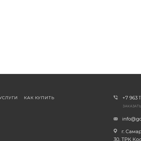
+7 963 
УСЛУГИ
КАК КУПИТЬ
ЗАКАЗАТ
info@go
г. Сама
30, ТРК К