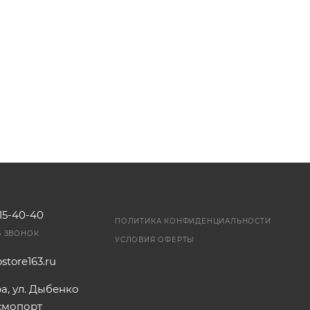
115-40-40
ПОЛИТИКА КОНФИДЕНЦИАЛЬНОСТИ
Ь ЗВОНОК
УСЛОВИЯ ОФЕРТЫ
store163.ru
ра, ул. Дыбенко
осмопорт