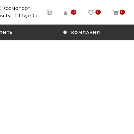
РК Космопорт
0
0
0
я 131, ТЦ Гуд'Ок
ПИТЬ
КОМПАНИЯ