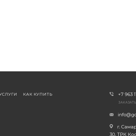
+7 963 
УСЛУГИ
КАК КУПИТЬ
ЗАКАЗАТ
info@go
г. Сама
30, ТРК К