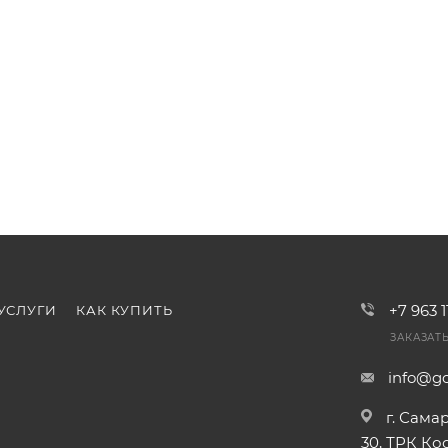
+7 963 
УСЛУГИ
КАК КУПИТЬ
ЗАКАЗАТ
info@go
г. Сама
30, ТРК К