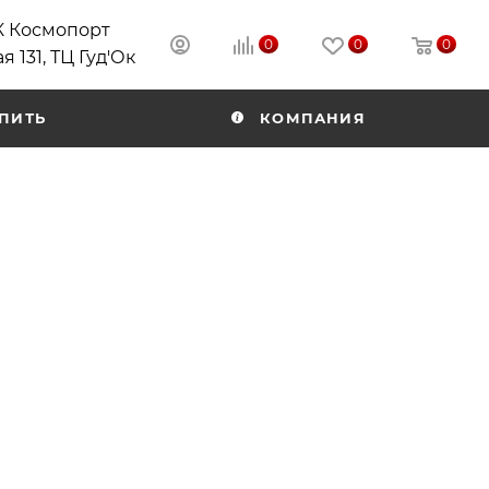
РК Космопорт
0
0
0
я 131, ТЦ Гуд'Ок
ПИТЬ
КОМПАНИЯ