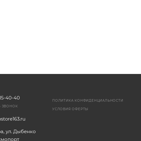
115-40-40
ПОЛИТИКА КОНФИДЕНЦИАЛЬНОСТИ
Ь ЗВОНОК
УСЛОВИЯ ОФЕРТЫ
store163.ru
ра, ул. Дыбенко
осмопорт