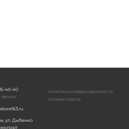
115-40-40
ПОЛИТИКА КОНФИДЕНЦИАЛЬНОСТИ
Ь ЗВОНОК
УСЛОВИЯ ОФЕРТЫ
store163.ru
ра, ул. Дыбенко
осмопорт