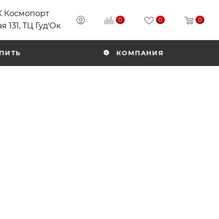
РК Космопорт
0
0
0
я 131, ТЦ Гуд'Ок
ПИТЬ
КОМПАНИЯ