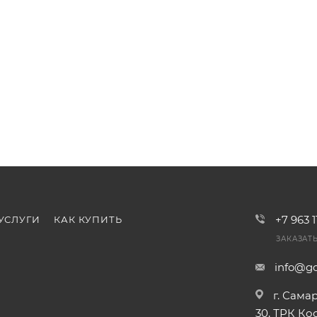
+7 963 
УСЛУГИ
КАК КУПИТЬ
ЗАКАЗАТ
info@go
г. Сама
30, ТРК К