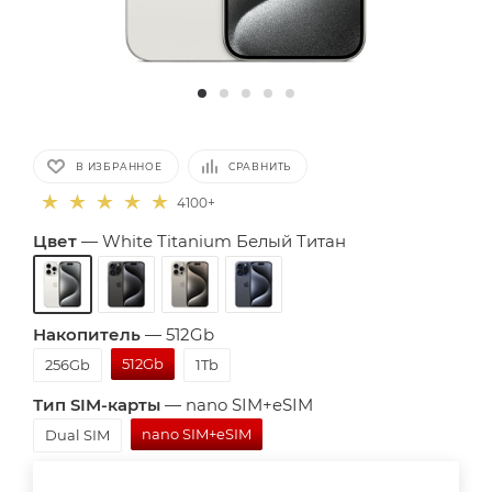
В ИЗБРАННОЕ
СРАВНИТЬ
4100+
Цвет
—
White Titanium Белый Титан
Накопитель
—
512Gb
512Gb
256Gb
1Tb
Тип SIM-карты
—
nano SIM+eSIM
nano SIM+eSIM
Dual SIM