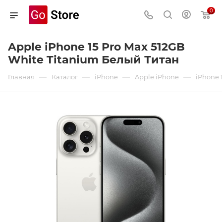
0
Apple iPhone 15 Pro Max 512GB
White Titanium Белый Титан
—
—
—
—
Главная
Каталог
iPhone
Apple iPhone
iPhone 