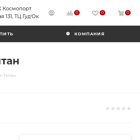
РК Космопорт
0
0
0
я 131, ТЦ Гуд'Ок
ПИТЬ
КОМПАНИЯ
итан
um Титан