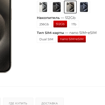
Накопитель
—
512Gb
512Gb
256Gb
1Tb
Тип SIM-карты
—
nano SIM+eSIM
nano SIM+eSIM
Dual SIM
ГДЕ КУПИТЬ
ДОСТАВКА