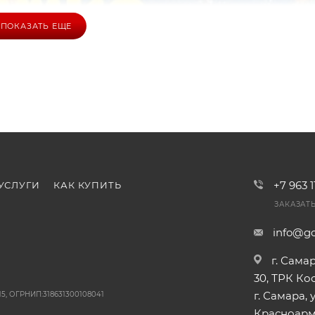
ПОКАЗАТЬ ЕЩЕ
+7 963 
УСЛУГИ
КАК КУПИТЬ
ЗАКАЗАТ
info@go
г. Сама
30, ТРК К
г. Самара, у
5, ОГРНИП:318631300108041
Красноарме