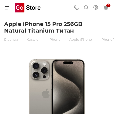
0
Apple iPhone 15 Pro 256GB
Natural Titanium Титан
—
—
—
—
Главная
Каталог
iPhone
Apple iPhone
iPhone 