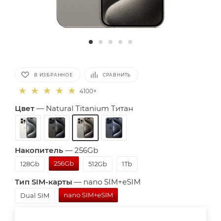
В ИЗБРАННОЕ
СРАВНИТЬ
4100+
Цвет
—
Natural Titanium Титан
Накопитель
—
256Gb
256Gb
128Gb
512Gb
1Tb
Тип SIM-карты
—
nano SIM+eSIM
nano SIM+eSIM
Dual SIM