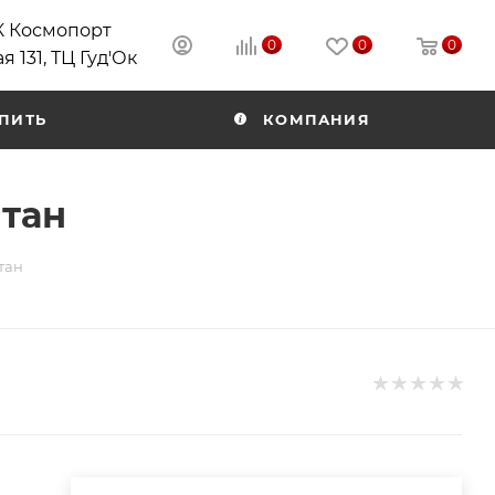
РК Космопорт
0
0
0
я 131, ТЦ Гуд'Ок
ПИТЬ
КОМПАНИЯ
итан
тан