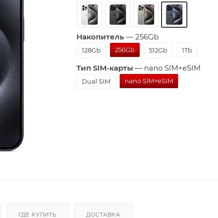
Накопитель
—
256Gb
256Gb
128Gb
512Gb
1Tb
Тип SIM-карты
—
nano SIM+eSIM
nano SIM+eSIM
Dual SIM
ГДЕ КУПИТЬ
ДОСТАВКА