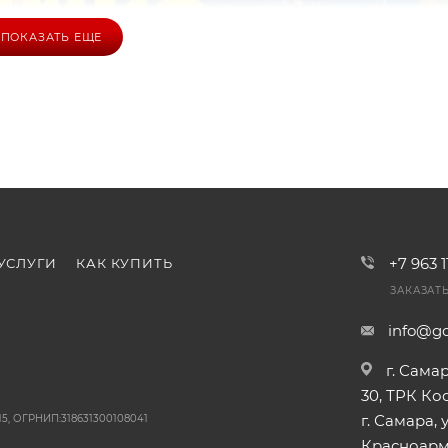
ПОКАЗАТЬ ЕЩЕ
+7 963 
УСЛУГИ
КАК КУПИТЬ
ЗАКАЗАТ
info@go
г. Сама
30, ТРК К
г. Самара, у
5, ОГРНИП:318631300108041
Красноарме