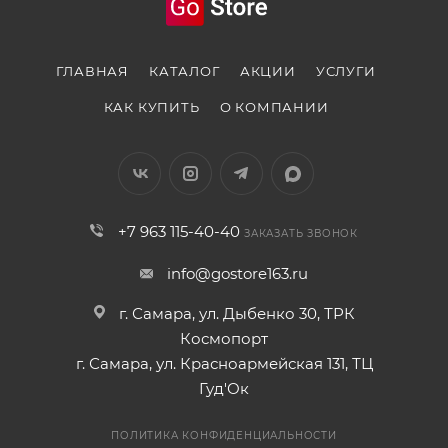
работают на вас.
Иммерсивный экран
ГЛАВНАЯ
КАТАЛОГ
АКЦИИ
УСЛУГИ
КАК КУПИТЬ
О КОМПАНИИ
Просто лучший дисплей на рынке, который
погружает в происходящее в любом сценарии
использования. Контент оживает.
Профессиональная система
+7 963 115-40-40
ЗАКАЗАТЬ ЗВОНОК
камер
info@gostore163.ru
Тройная камера с ИИ превращает каждый кадр в
г. Самара, ул. Дыбенко 30, ТРК
искусство. Создавайте не задумываясь о настройках
Космопорт
— результат всегда идеален.
г. Самара, ул. Красноармейская 131, ТЦ
Гуд'Ок
Почему стоит купить Apple
iPhone 17 Pro Max
256GB Silver
ПОЛИТИКА КОНФИДЕНЦИАЛЬНОСТИ