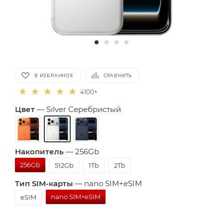
В ИЗБРАННОЕ
СРАВНИТЬ
4100+
Цвет
—
Silver Серебристый
Накопитель
—
256Gb
256Gb
512Gb
1Tb
2Tb
Тип SIM-карты
—
nano SIM+eSIM
nano SIM+eSIM
eSIM