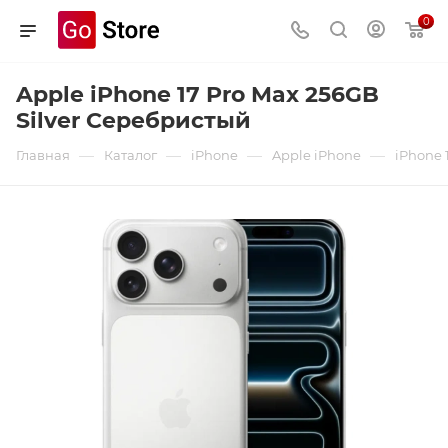
0
Apple iPhone 17 Pro Max 256GB
Silver Серебристый
—
—
—
—
Главная
Каталог
iPhone
Apple iPhone
iPhone 