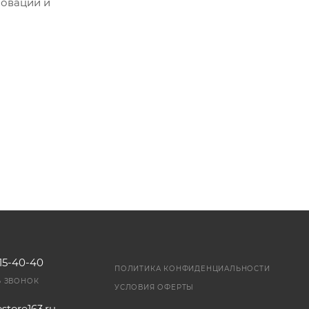
новаций и
чью — вы
115-40-40
ПОЛИТИКА КОНФИДЕНЦИАЛЬНОСТИ
Ь ЗВОНОК
УСЛОВИЯ ОФЕРТЫ
store163.ru