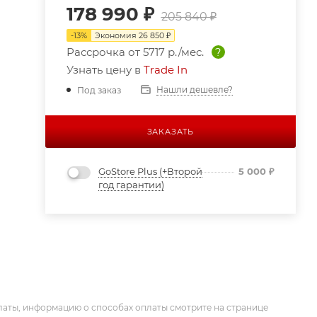
178 990
₽
205 840
₽
-
13
%
Экономия
26 850
₽
Рассрочка от
5717 р./мес.
?
Узнать цену в
Trade In
Нашли дешевле?
Под заказ
ЗАКАЗАТЬ
GoStore Plus (+Второй
5 000
₽
год гарантии)
латы, информацию о способах оплаты смотрите на странице