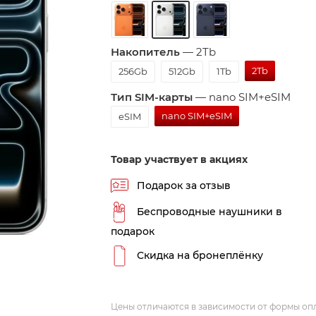
Накопитель
—
2Tb
2Tb
256Gb
512Gb
1Tb
Тип SIM-карты
—
nano SIM+eSIM
nano SIM+eSIM
eSIM
Товар участвует в акциях
Подарок за отзыв
Беспроводные наушники в
подарок
Скидка на бронеплёнку
Цены отличаются в зависимости от формы оп