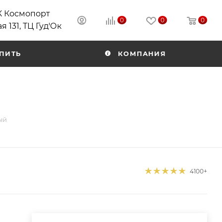
РК Космопорт
0
0
0
я 131, ТЦ Гуд'Ок
ПИТЬ
КОМПАНИЯ
ый
4100+